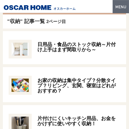
トップ
"収納" 記事一覧
2ページ目
特長
性能・技術
日用品・食品のストック収納～片付
け上手はまず間取りから～
イベント・モデルハウス
商品ラインナップ
建築実例
お家の収納は集中タイプ？分散タイ
プ？リビング、玄関、寝室はどれが
フォトギャラリー
おすすめ？
販売中の物件
スマートセレクト
片付けにくいキッチン用品、お金を
かけずに使いやすく収納！
土地情報