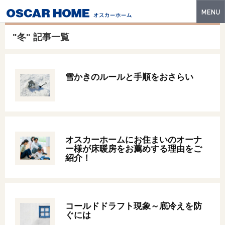
トップ
"冬" 記事一覧
特長
性能・技術
雪かきのルールと手順をおさらい
イベント・モデルハウス
商品ラインナップ
建築実例
オスカーホームにお住まいのオーナ
ー様が床暖房をお薦めする理由をご
フォトギャラリー
紹介！
販売中の物件
スマートセレクト
コールドドラフト現象～底冷えを防
ぐには
土地情報