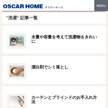
トップ
"洗濯" 記事一覧
特長
性能・技術
水量や容量を考えて洗濯物をきれい
に
イベント・モデルハウス
商品ラインナップ
建築実例
漂白剤でシミ落とし
フォトギャラリー
販売中の物件
スマートセレクト
カーテンとブラインドのお手入れ方
法
土地情報