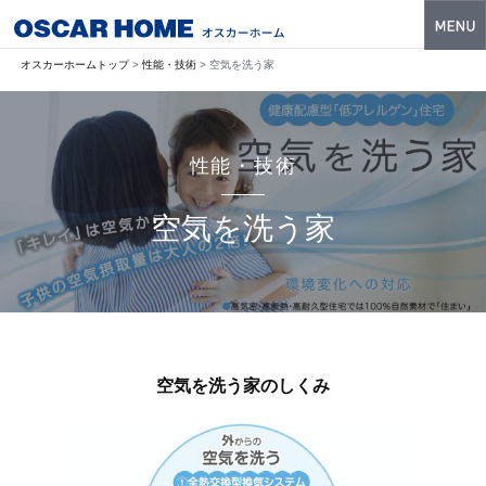
トップ
オスカーホームトップ
>
性能・技術
> 空気を洗う家
特長
性能・技術
性能・技術
イベント・モデルハウス
空気を洗う家
商品ラインナップ
建築実例
フォトギャラリー
販売中の物件
空気を洗う家のしくみ
スマートセレクト
土地情報